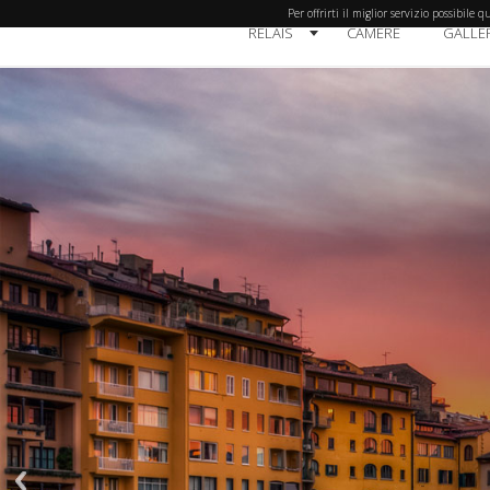
Per offrirti il miglior servizio possibile
RELAIS
CAMERE
GALLER
BOUTI
REL
R