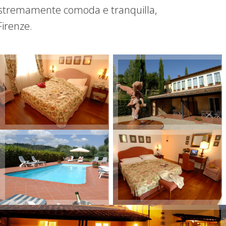
 estremamente comoda e tranquilla,
Firenze.
+
+
+
+