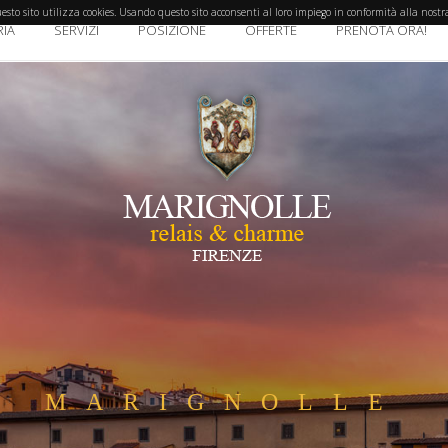
 questo sito utilizza cookies. Usando questo sito acconsenti al loro impiego in conformità alla nostr
IA
SERVIZI
POSIZIONE
OFFERTE
PRENOTA ORA!
QUE HOTEL FL
AIS HOTEL FLOR
ELAIS & CHAR
MARIGNOLLE