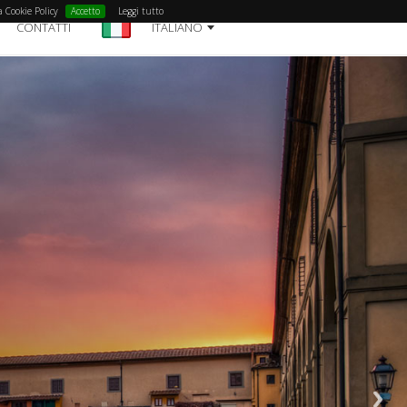
a Cookie Policy
Accetto
Leggi tutto
CONTATTI
ITALIANO
ORENCE
ENCE
ME