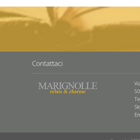
Contattaci
Vi
50
Te
Sk
Em