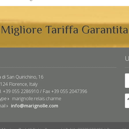
Migliore Tariffa Garantita
U
a di San Quirichino, 16
124 Florence, Italy
l. +39 055 2286910 / Fax +39 055 2047396
ype
marignolle.relais.charme
ail
info@marignolle.com